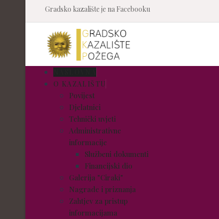
Gradsko kazalište je na Facebooku
NASLOVNA
O KAZALIŠTU
Povijest
Djelatnici
Tehnički uvjeti
Administrativne
informacije
Službeni dokumenti
Financijski dio
Galerija "Ciraki"
Nagrade i priznanja
Zahtjev za pristup
informacijama