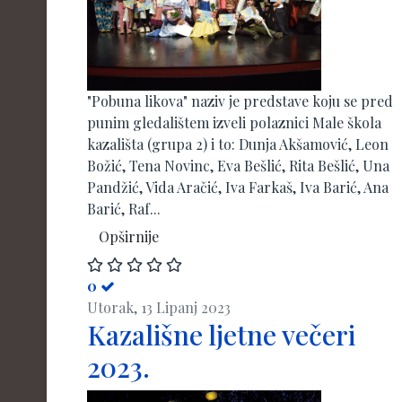
"Pobuna likova" naziv je predstave koju se pred
punim gledalištem izveli polaznici Male škola
kazališta (grupa 2) i to: Dunja Akšamović, Leon
Božić, Tena Novinc, Eva Bešlić, Rita Bešlić, Una
Pandžić, Vida Aračić, Iva Farkaš, Iva Barić, Ana
Barić, Raf...
Opširnije
0
Utorak, 13 Lipanj 2023
Kazališne ljetne večeri
2023.