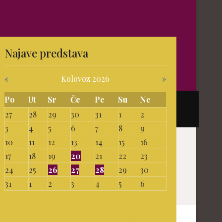
Najave predstava
«
Kolovoz 2026
»
Po
Ut
Sr
Če
Pe
Su
Ne
27
28
29
30
31
1
2
3
4
5
6
7
8
9
10
11
12
13
14
15
16
17
18
19
20
21
22
23
24
25
26
27
28
29
30
31
1
2
3
4
5
6