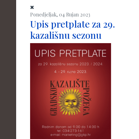
Ponedjeljak, 04 Rujan 2023
Upis pretplate za 29.
kazališnu sezonu