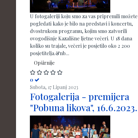
U fotogaleriji koju smo za vas pripremili možete
pogledati kako je bilo na predstavi i koncertu,
dvostrukom programu, kojim smo zatvorili
ovogodišnje Kazališne ljetne večeri. U 18 dana
koliko su trajale, večeri je posjetilo oko 2 200
posjetitelja.&nb...
Opširnije
0
Subota, 17 Lipanj 2023
Fotogalerija - premijera
"Pobuna likova", 16.6.2023.