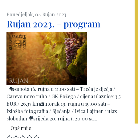
Ponedjeljak, 04 Rujan 2023
Rujan 2023. - program
🎭subota 16. rujna u 11.00 sati – Treća je dječja /
Carevo novo ruho / GK Požega / cijena ulaznice: 3,5
EUR / 26,37 kn 📸utorak 19. rujna u 19.00 sati –
Izložba fotografija / Sjećanja / Ivica Lajtner / ulaz
slobodan 🎥srijeda 20. rujna u 20.00 sa...
Opširnije