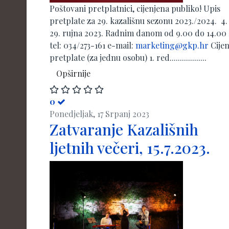
Poštovani pretplatnici, cijenjena publiko! Upis
pretplate za 29. kazališnu sezonu 2023./2024. 4.
29. rujna 2023. Radnim danom od 9.00 do 14.00
tel: 034/273-161 e-mail:
marketing@gkp.hr
Cije
pretplate (za jednu osobu) 1. red..................
Opširnije
0
Ponedjeljak, 17 Srpanj 2023
Zatvaranje Kazališnih
ljetnih večeri, 15.7.2023.