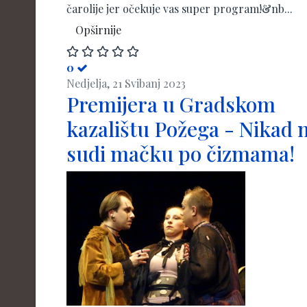
čarolije jer očekuje vas super program!&nb...
Opširnije
0
Nedjelja, 21 Svibanj 2023
Premijera u Gradskom
kazalištu Požega - Nikad 
sudi mačku po čizmama!