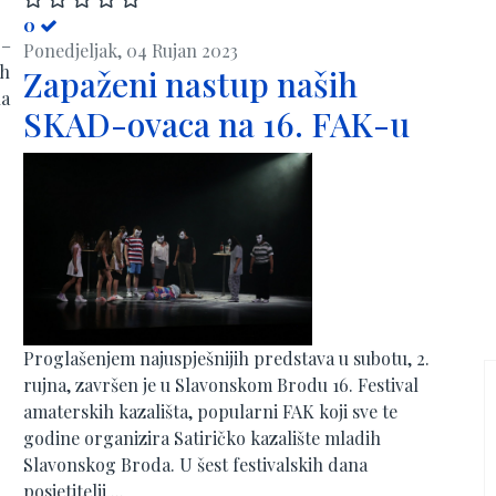
0
 –
Ponedjeljak, 04 Rujan 2023
 h
Zapaženi nastup naših
na
SKAD-ovaca na 16. FAK-u
Proglašenjem najuspješnijih predstava u subotu, 2.
rujna, završen je u Slavonskom Brodu 16. Festival
amaterskih kazališta, popularni FAK koji sve te
godine organizira Satiričko kazalište mladih
Slavonskog Broda. U šest festivalskih dana
posjetitelji ...