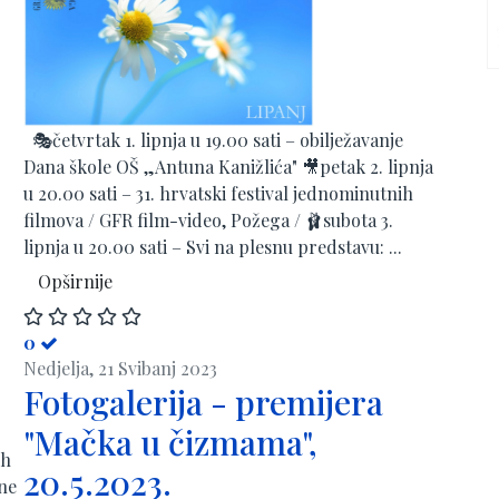
🎭četvrtak 1. lipnja u 19.00 sati – obilježavanje
Dana škole OŠ „Antuna Kanižlića" 🎥petak 2. lipnja
u 20.00 sati – 31. hrvatski festival jednominutnih
filmova / GFR film-video, Požega / 🩰subota 3.
lipnja u 20.00 sati – Svi na plesnu predstavu: ...
Opširnije
0
Nedjelja, 21 Svibanj 2023
Fotogalerija - premijera
"Mačka u čizmama",
 h
20.5.2023.
šne