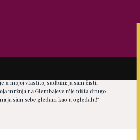
e radim drugo nego se borim protiv
 u mojoj vlastitoj sudbini: ja sam čisti,
oja mržnja na Glembajeve nije ništa drugo
a ja sâm sebe gledam kao u ogledalu!“