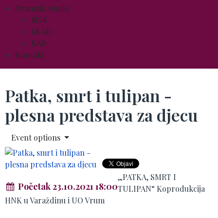
Dramski studio
MŠK
SKAD
KAD
Kontakt
Patka, smrt i tulipan -
plesna predstava za djecu
Event options
„PATKA, SMRT I
Početak 23.10.2021 18:00
TULIPAN“ Koprodukcija
HNK u Varaždinu i UO Vrum