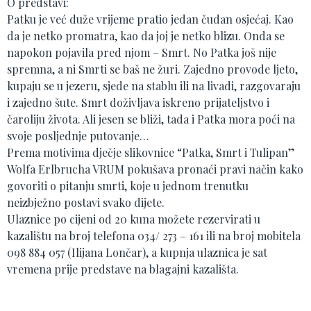
O predstavi:
Patku je već duže vrijeme pratio jedan čudan osjećaj. Kao
da je netko promatra, kao da joj je netko blizu. Onda se
napokon pojavila pred njom – Smrt. No Patka još nije
spremna, a ni Smrti se baš ne žuri. Zajedno provode ljeto,
kupaju se u jezeru, sjede na stablu ili na livadi, razgovaraju
i zajedno šute. Smrt doživljava iskreno prijateljstvo i
čaroliju života. Ali jesen se bliži, tada i Patka mora poći na
svoje posljednje putovanje…
Prema motivima dječje slikovnice “Patka, Smrt i Tulipan”
Wolfa Erlbrucha VRUM pokušava pronaći pravi način kako
govoriti o pitanju smrti, koje u jednom trenutku
neizbježno postavi svako dijete.
Ulaznice po cijeni od 20 kuna možete rezervirati u
kazalištu na broj telefona 034/ 273 – 161 ili na broj mobitela
098 884 057 (Ilijana Lončar), a kupnja ulaznica je sat
vremena prije predstave na blagajni kazališta.