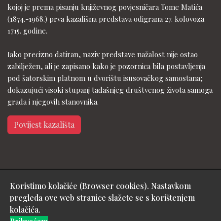
kojoj je prema pisanju književnog povjesničara Tome Matića
(1874.-1968.) prva kazališna predstava odigrana 27. kolovoza
1715. godine.
Iako precizno datiran, naziv predstave nažalost nije ostao
zabilježen, ali je zapisano kako je pozornica bila postavljenja
pod šatorskim platnom u dvorištu isusovačkog samostana;
dokazujući visoki stupanj tadašnjeg društvenog života samoga
grada i njegovih stanovnika.
Povijest kazališta
Koristimo kolačiće (Browser cookies). Nastavkom
Copyright © Gradsko kazalište Požega - design & hosting by:
pregleda ove web stranice slažete se s korištenjem
Medialive
kolačića.
Izjava o pristupačnosti mrežne stranice