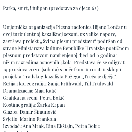
Patka, smrt, i tulipan (predstava za djecu 6+)
Umjetnička organizacija Plesna radionica Ilijane Lončar u
ovoj turbulentnoj kazališnoj sezoni, uz velike napore,
završava projekt „Svi na plesnu predstavu“ podržan od
strane Ministarstva kulture Republike Hrvatske poetičnom
plesnom predstavom namijenjenoj djeci od 6 godina i
nižim razredima osnovnih škola. Predstava će se odigrati
19.prosinca 2020. (subota) s početkom u 11 sati u sklopu
projekta Gradskog kazališta Požega „Treća je dječja“.
Režija i koreografija: Sanja Frühwald, Till Frühwald
Dramatizacija: Maja Katić
Grafika na sceni: Petra Bokić
Kostimografija: Žarka Krpan
Glazba: Damir Šimunović
Svjetlo: Marino Frankola
Izvođači: Ana Mrak, Dina Ekštajn, Petra Bokić