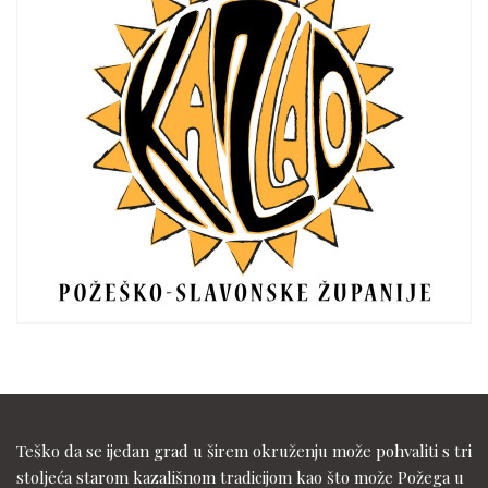
Teško da se ijedan grad u širem okruženju može pohvaliti s tri
stoljeća starom kazališnom tradicijom kao što može Požega u