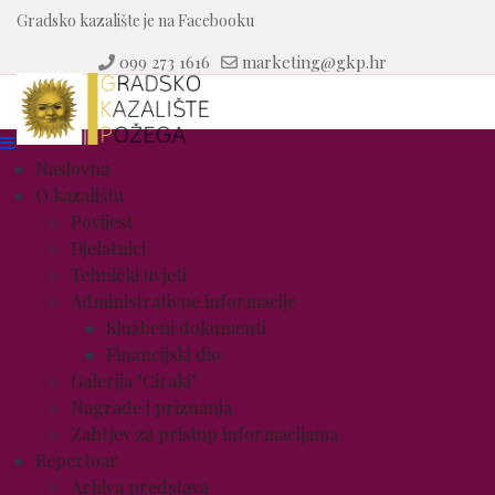
Gradsko kazalište je na Facebooku
099 273 1616
marketing@gkp.hr
Naslovna
O kazalištu
Povijest
Djelatnici
Tehnički uvjeti
Administrativne informacije
Službeni dokumenti
Financijski dio
Galerija "Ciraki"
Nagrade i priznanja
Zahtjev za pristup informacijama
Repertoar
Arhiva predstava