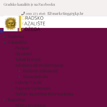
Gradsko kazalište je na Facebooku
099 273 1616
marketing@gkp.hr
Naslovna
O kazalištu
Povijest
Djelatnici
Tehnički uvjeti
Administrativne informacije
Službeni dokumenti
Financijski dio
Galerija "Ciraki"
Nagrade i priznanja
Zahtjev za pristup informacijama
Repertoar
Arhiva predstava