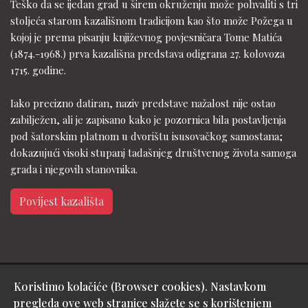
Teško da se ijedan grad u širem okruženju može pohvaliti s tri
stoljeća starom kazališnom tradicijom kao što može Požega u
kojoj je prema pisanju književnog povjesničara Tome Matića
(1874.-1968.) prva kazališna predstava odigrana 27. kolovoza
1715. godine.
Iako precizno datiran, naziv predstave nažalost nije ostao
zabilježen, ali je zapisano kako je pozornica bila postavljenja
pod šatorskim platnom u dvorištu isusovačkog samostana;
dokazujući visoki stupanj tadašnjeg društvenog života samoga
grada i njegovih stanovnika.
Povijest kazališta
Koristimo kolačiće (Browser cookies). Nastavkom
Copyright © Gradsko kazalište Požega - design & hosting by:
pregleda ove web stranice slažete se s korištenjem
Medialive