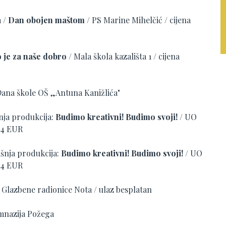
a /
Dan obojen maštom
/ PS Marine Mihelčić / cijena
 je za naše dobro
/ Mala škola kazališta 1 / cijena
e Dana škole OŠ „Antuna Kanižlića"
išnja produkcija:
Budimo kreativni! Budimo svoji!
/ UO
: 4 EUR
dišnja produkcija:
Budimo kreativni! Budimo svoji!
/ UO
: 4 EUR
rt Glazbene radionice Nota / ulaz besplatan
imnazija Požega