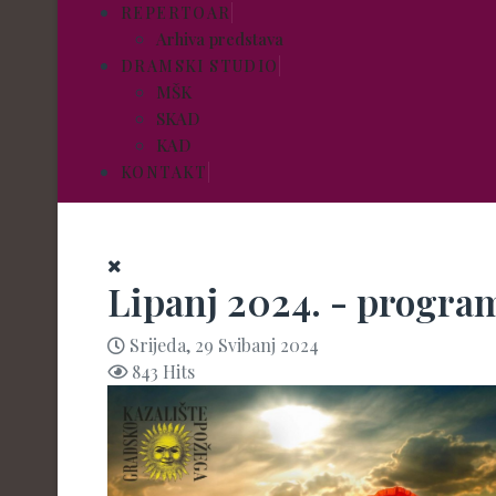
REPERTOAR
Arhiva predstava
DRAMSKI STUDIO
MŠK
SKAD
KAD
KONTAKT
Lipanj 2024. - progra
Srijeda, 29 Svibanj 2024
843 Hits