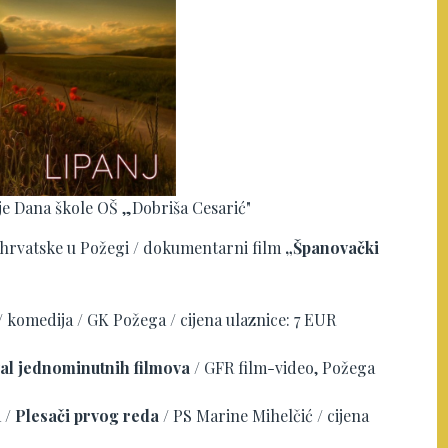
anje Dana škole OŠ „Dobriša Cesarić"
e hrvatske u Požegi / dokumentarni film
„Španovački
/ komedija / GK Požega / cijena ulaznice: 7 EUR
ival jednominutnih filmova
/ GFR film-video, Požega
a /
Plesači prvog reda
/ PS Marine Mihelčić / cijena