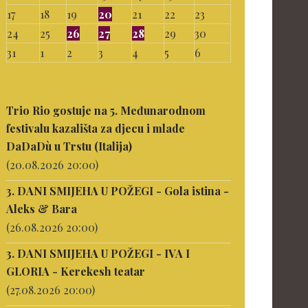
17
18
19
20
21
22
23
24
25
26
27
28
29
30
31
1
2
3
4
5
6
Trio Rio gostuje na 5. Međunarodnom
festivalu kazališta za djecu i mlade
DaDaDù u Trstu (Italija)
(20.08.2026 20:00)
3. DANI SMIJEHA U POŽEGI - Gola istina -
Aleks & Bara
(26.08.2026 20:00)
3. DANI SMIJEHA U POŽEGI - IVA I
GLORIA - Kerekesh teatar
(27.08.2026 20:00)