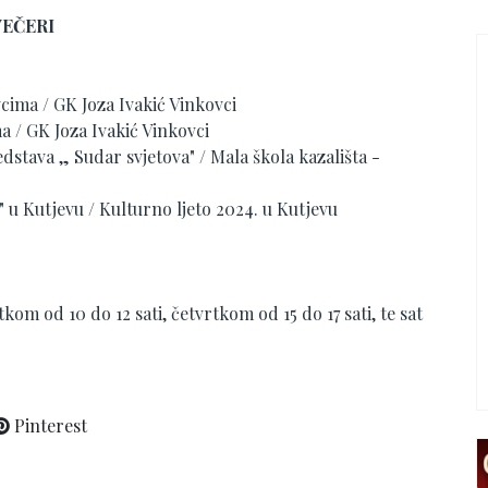
 VEČERI
vcima / GK Joza Ivakić Vinkovci
ma / GK Joza Ivakić Vinkovci
dstava „ Sudar svjetova" / Mala škola kazališta -
" u Kutjevu / Kulturno ljeto 2024. u Kutjevu
kom od 10 do 12 sati, četvrtkom od 15 do 17 sati, te sat
Pinterest