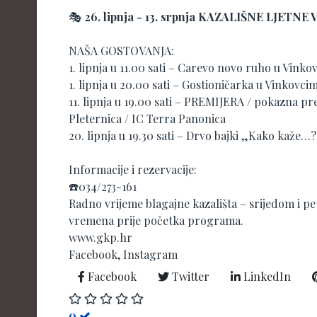
🎭
26. lipnja - 13. srpnja KAZALIŠNE LJETNE
NAŠA GOSTOVANJA:
1. lipnja u 11.00 sati – Carevo novo ruho u Vinko
1. lipnja u 20.00 sati – Gostioničarka u Vinkovci
11. lipnja u 19.00 sati – PREMIJERA / pokazna pre
Pleternica / IC Terra Panonica
20. lipnja u 19.30 sati – Drvo bajki „Kako kaže…?
Informacije i rezervacije:
☎️034/273-161
Radno vrijeme blagajne kazališta – srijedom i pet
vremena prije početka programa.
www.gkp.hr
Facebook, Instagram
Facebook
Twitter
LinkedIn
0