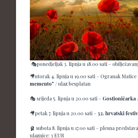
🎭ponedjeljak 3. lipnja u 18.00 sati – obilježav
🎥utorak 4. lipnja u 19.00 sati – Ogranak Matic
memento"
/ ulaz besplatan
🎭 srijeda 5. lipnja u 20.00 sati –
Gostioničarka
🎥petak 7. lipnja u 20.00 sati –
32. hrvatski fest
🩰 subota 8. lipnja u 17.00 sati – plesna predstav
ulaznice: 3 EUR