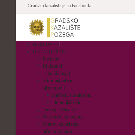
Gradsko kazalište je na Facebooku
NASLOVNA
O KAZALIŠTU
Povijest
Djelatnici
Tehnički uvjeti
Administrativne
informacije
Službeni dokumenti
Financijski dio
Galerija "Ciraki"
Nagrade i priznanja
Zahtjev za pristup
informacijama