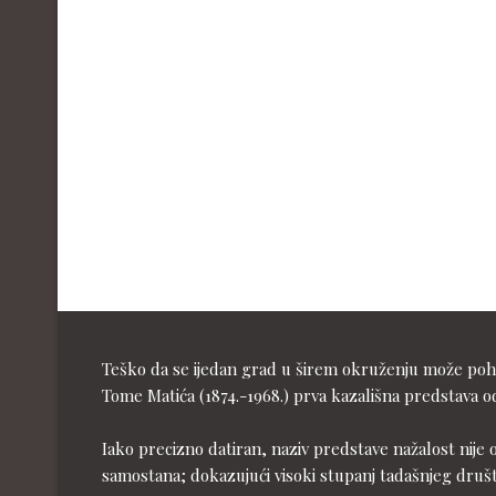
Teško da se ijedan grad u širem okruženju može pohva
Tome Matića (1874.-1968.) prva kazališna predstava od
Iako precizno datiran, naziv predstave nažalost nije 
samostana; dokazujući visoki stupanj tadašnjeg druš