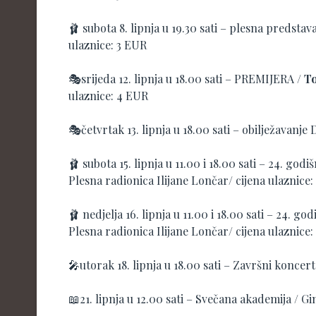
🩰 subota 8. lipnja u 19.30 sati – plesna predstav
ulaznice: 3 EUR
🎭srijeda 12. lipnja u 18.00 sati – PREMIJERA /
To
ulaznice: 4 EUR
🎭četvrtak 13. lipnja u 18.00 sati – obilježavanj
🩰 subota 15. lipnja u 11.00 i 18.00 sati – 24. god
Plesna radionica Ilijane Lončar/ cijena ulaznice
🩰 nedjelja 16. lipnja u 11.00 i 18.00 sati – 24. go
Plesna radionica Ilijane Lončar/ cijena ulaznice
🎤utorak 18. lipnja u 18.00 sati – Završni konce
📖21. lipnja u 12.00 sati – Svečana akademija / G