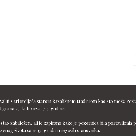
liti s tri stoljeća starom kazališnom tradicijom kao što može Pože
igrana 27. kolovoza 1715. godine.
ostao zabilježen, ali je zapisano kako je pozornica bila postavljen
tvenog života samoga grada i njegovih stanovnika.