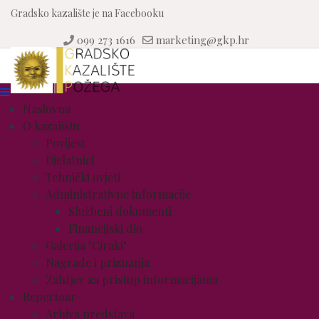
Gradsko kazalište je na Facebooku
099 273 1616
marketing@gkp.hr
Naslovna
O kazalištu
Povijest
Djelatnici
Tehnički uvjeti
Administrativne informacije
Službeni dokumenti
Financijski dio
Galerija "Ciraki"
Nagrade i priznanja
Zahtjev za pristup informacijama
Repertoar
Arhiva predstava