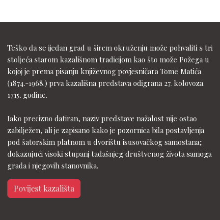
Teško da se ijedan grad u širem okruženju može pohvaliti s tri
stoljeća starom kazališnom tradicijom kao što može Požega u
kojoj je prema pisanju književnog povjesničara Tome Matića
(1874.-1968.) prva kazališna predstava odigrana 27. kolovoza
1715. godine.
Iako precizno datiran, naziv predstave nažalost nije ostao
zabilježen, ali je zapisano kako je pozornica bila postavljenja
pod šatorskim platnom u dvorištu isusovačkog samostana;
dokazujući visoki stupanj tadašnjeg društvenog života samoga
grada i njegovih stanovnika.
Povijest kazališta