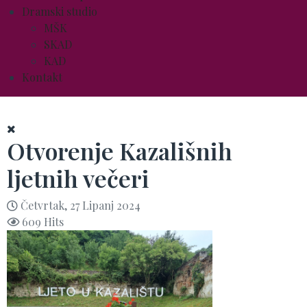
Dramski studio
MŠK
SKAD
KAD
Kontakt
Otvorenje Kazališnih
ljetnih večeri
Četvrtak, 27 Lipanj 2024
609 Hits