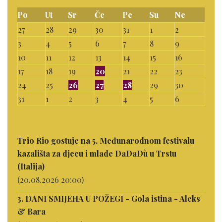
Po
Ut
Sr
Če
Pe
Su
Ne
27
28
29
30
31
1
2
3
4
5
6
7
8
9
10
11
12
13
14
15
16
17
18
19
20
21
22
23
24
25
26
27
28
29
30
31
1
2
3
4
5
6
Trio Rio gostuje na 5. Međunarodnom festivalu
kazališta za djecu i mlade DaDaDù u Trstu
(Italija)
(20.08.2026 20:00)
3. DANI SMIJEHA U POŽEGI - Gola istina - Aleks
& Bara