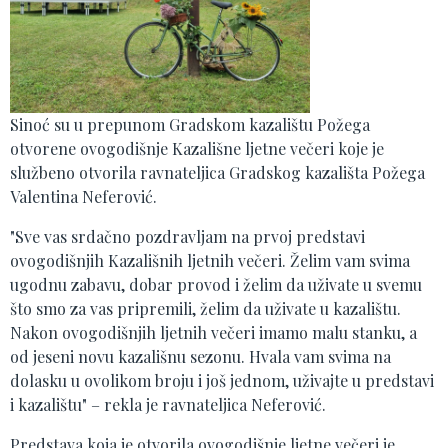
Sinoć su u prepunom Gradskom kazalištu Požega
otvorene ovogodišnje Kazališne ljetne večeri koje je
službeno otvorila ravnateljica Gradskog kazališta Požega
Valentina Neferović.
"Sve vas srdačno pozdravljam na prvoj predstavi
ovogodišnjih Kazališnih ljetnih večeri. Želim vam svima
ugodnu zabavu, dobar provod i želim da uživate u svemu
što smo za vas pripremili, želim da uživate u kazalištu.
Nakon ovogodišnjih ljetnih večeri imamo malu stanku, a
od jeseni novu kazališnu sezonu. Hvala vam svima na
dolasku u ovolikom broju i još jednom, uživajte u predstavi
i kazalištu" – rekla je ravnateljica Neferović.
Predstava koja je otvorila ovogodišnje ljetne večeri je