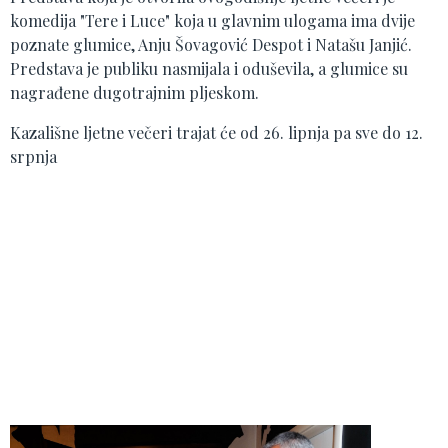
komedija "Tere i Luce" koja u glavnim ulogama ima dvije
poznate glumice, Anju Šovagović Despot i Natašu Janjić.
Predstava je publiku nasmijala i oduševila, a glumice su
nagrađene dugotrajnim pljeskom.
Kazališne ljetne večeri trajat će od 26. lipnja pa sve do 12.
srpnja