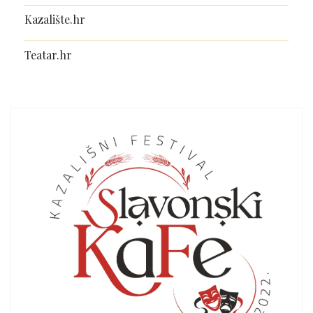
Kazalište.hr
Teatar.hr