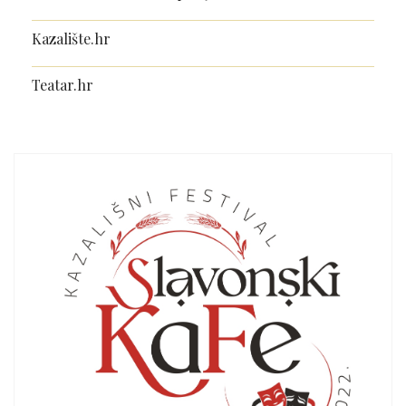
Kazalište.hr
Teatar.hr