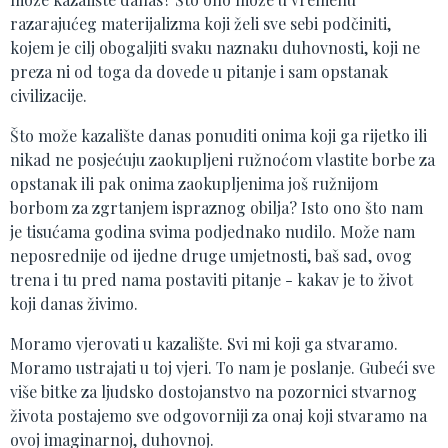
razarajućeg materijalizma koji želi sve sebi podčiniti,
kojem je cilj obogaljiti svaku naznaku duhovnosti, koji ne
preza ni od toga da dovede u pitanje i sam opstanak
civilizacije.
Što može kazalište danas ponuditi onima koji ga rijetko ili
nikad ne posjećuju zaokupljeni ružnoćom vlastite borbe za
opstanak ili pak onima zaokupljenima još ružnijom
borbom za zgrtanjem ispraznog obilja? Isto ono što nam
je tisućama godina svima podjednako nudilo. Može nam
neposrednije od ijedne druge umjetnosti, baš sad, ovog
trena i tu pred nama postaviti pitanje - kakav je to život
koji danas živimo.
Moramo vjerovati u kazalište. Svi mi koji ga stvaramo.
Moramo ustrajati u toj vjeri. To nam je poslanje. Gubeći sve
više bitke za ljudsko dostojanstvo na pozornici stvarnog
života postajemo sve odgovorniji za onaj koji stvaramo na
ovoj imaginarnoj, duhovnoj.