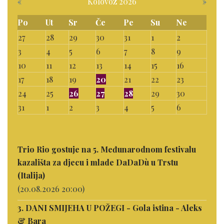
«
Kolovoz 2026
»
Po
Ut
Sr
Če
Pe
Su
Ne
27
28
29
30
31
1
2
3
4
5
6
7
8
9
10
11
12
13
14
15
16
17
18
19
20
21
22
23
24
25
26
27
28
29
30
31
1
2
3
4
5
6
Trio Rio gostuje na 5. Međunarodnom festivalu
kazališta za djecu i mlade DaDaDù u Trstu
(Italija)
(20.08.2026 20:00)
3. DANI SMIJEHA U POŽEGI - Gola istina - Aleks
& Bara