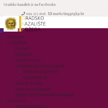
Gradsko kazalište je na Facebooku
099 273 1616
marketing@gkp.hr
Naslovna
O kazalištu
Povijest
Djelatnici
Tehnički uvjeti
Administrativne informacije
Službeni dokumenti
Financijski dio
Galerija "Ciraki"
Nagrade i priznanja
Zahtjev za pristup informacijama
Repertoar
Arhiva predstava