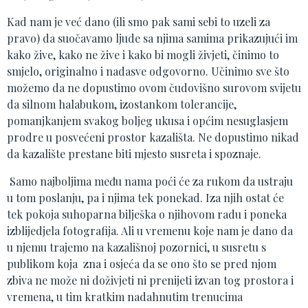
Kad nam je već dano (ili smo pak sami sebi to uzeli za
pravo) da suočavamo ljude sa njima samima prikazujući im
kako žive, kako ne žive i kako bi mogli živjeti, činimo to
smjelo, originalno i nadasve odgovorno. Učinimo sve što
možemo da ne dopustimo ovom čudovišno surovom svijetu
da silnom halabukom, izostankom tolerancije,
pomanjkanjem svakog boljeg ukusa i općim nesuglasjem
prodre u posvećeni prostor kazališta. Ne dopustimo nikad
da kazalište prestane biti mjesto susreta i spoznaje.
Samo najboljima među nama poći će za rukom da ustraju
u tom poslanju, pa i njima tek ponekad. Iza njih ostat će
tek pokoja suhoparna bilješka o njihovom radu i poneka
izblijedjela fotografija. Ali u vremenu koje nam je dano da
u njemu trajemo na kazališnoj pozornici, u susretu s
publikom koja zna i osjeća da se ono što se pred njom
zbiva ne može ni doživjeti ni prenijeti izvan tog prostora i
vremena, u tim kratkim nadahnutim trenucima