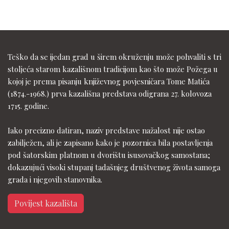
Teško da se ijedan grad u širem okruženju može pohvaliti s tri
stoljeća starom kazališnom tradicijom kao što može Požega u
kojoj je prema pisanju književnog povjesničara Tome Matića
(1874.-1968.) prva kazališna predstava odigrana 27. kolovoza
1715. godine.
Iako precizno datiran, naziv predstave nažalost nije ostao
zabilježen, ali je zapisano kako je pozornica bila postavljenja
pod šatorskim platnom u dvorištu isusovačkog samostana;
dokazujući visoki stupanj tadašnjeg društvenog života samoga
grada i njegovih stanovnika.
Povijest kazališta