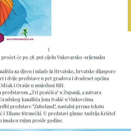
i prožet će po 28. put cijelu Vukovarsko–srijemsku
zališta za djecu i mlade iz Hrvatske, hrvatske dijaspore
et i dvije predstave u pet gradova i dvadeset općina
džak i Orašje u susjednoj BiH.
a predstavom „Tri praščića" u Županji, a zatvara
Gradskog kazališta Joza Ivakić u Vinkovcima.
vedbi predstave "Zuboland", nastaloj prema tekstu
ić i Tihane Strmečki. U predstavi glume Andrija Krištof
ru imala u rujnu prošle godine.