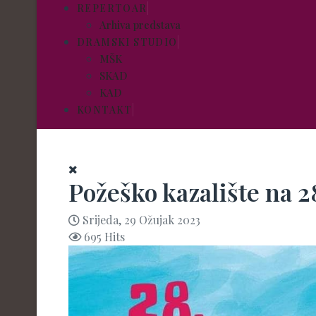
REPERTOAR
Arhiva predstava
DRAMSKI STUDIO
MŠK
SKAD
KAD
KONTAKT
Požeško kazalište na 
Srijeda, 29 Ožujak 2023
695 Hits