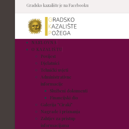
Gradsko kazalište je na Facebooku
NASLOVNA
O KAZALIŠTU
Povijest
Djelatnici
Tehnički uvjeti
Administrativne
informacije
Službeni dokumenti
Financijski dio
Galerija "Ciraki"
Nagrade i priznanja
Zahtjev za pristup
informacijama