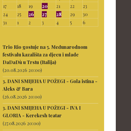
17
18
19
20
21
22
23
24
25
26
27
28
29
30
31
1
2
3
4
5
6
Trio Rio gostuje na 5. Međunarodnom
festivalu kazališta za djecu i mlade
DaDaDù u Trstu (Italija)
(20.08.2026 20:00)
3. DANI SMIJEHA U POŽEGI - Gola istina -
Aleks & Bara
(26.08.2026 20:00)
3. DANI SMIJEHA U POŽEGI - IVA I
GLORIA - Kerekesh teatar
(27.08.2026 20:00)