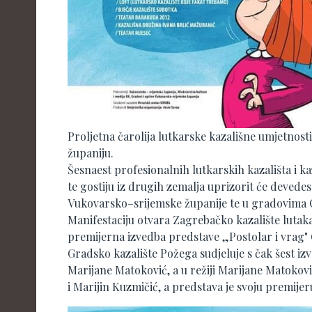
Proljetna čarolija lutkarske kazališne umjetnost
županiju.
Šesnaest profesionalnih lutkarskih kazališta i ka
te gostiju iz drugih zemalja uprizorit će devedes
Vukovarsko–srijemske županije te u gradovima O
Manifestaciju otvara Zagrebačko kazalište lutak
premijerna izvedba predstave „Postolar i vrag" 
Gradsko kazalište Požega sudjeluje s čak šest iz
Marijane Matoković, a u režiji Marijane Matokov
i Marijin Kuzmičić, a predstava je svoju premije