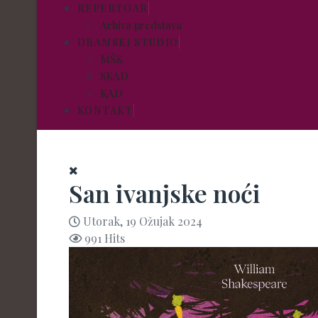
REPERTOAR
Arhiva predstava
DRAMSKI STUDIO
MŠK
SKAD
KAD
KONTAKT
San ivanjske noći
Utorak, 19 Ožujak 2024
991 Hits