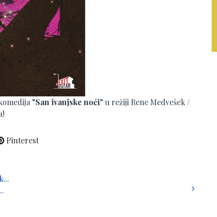
, komedija
"San ivanjske noći"
u režiji Rene Medvešek /
ka!
Pinterest
...
..