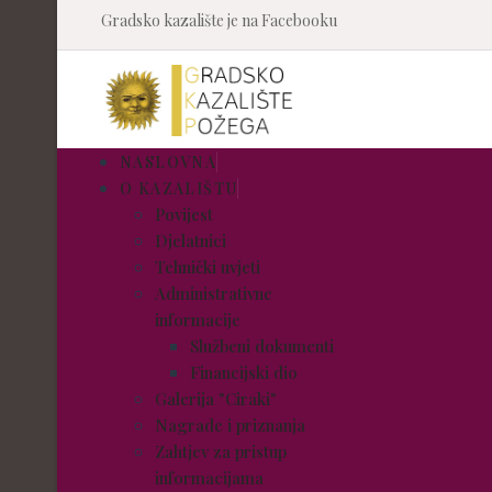
Gradsko kazalište je na Facebooku
NASLOVNA
O KAZALIŠTU
Povijest
Djelatnici
Tehnički uvjeti
Administrativne
informacije
Službeni dokumenti
Financijski dio
Galerija "Ciraki"
Nagrade i priznanja
Zahtjev za pristup
informacijama