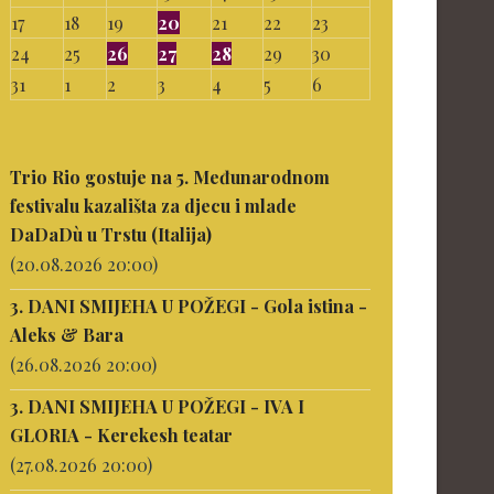
17
18
19
20
21
22
23
24
25
26
27
28
29
30
31
1
2
3
4
5
6
Trio Rio gostuje na 5. Međunarodnom
festivalu kazališta za djecu i mlade
DaDaDù u Trstu (Italija)
(20.08.2026 20:00)
3. DANI SMIJEHA U POŽEGI - Gola istina -
Aleks & Bara
(26.08.2026 20:00)
3. DANI SMIJEHA U POŽEGI - IVA I
GLORIA - Kerekesh teatar
(27.08.2026 20:00)