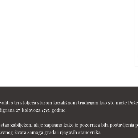
liti s tri stoljeća starom kazališnom tradicijom kao što može Pože
igrana 27. kolovoza 1715. godine.
ostao zabilježen, ali je zapisano kako je pozornica bila postavljen
tvenog života samoga grada i njegovih stanovnika.