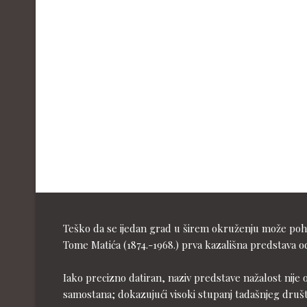
Teško da se ijedan grad u širem okruženju može pohva
Tome Matića (1874.-1968.) prva kazališna predstava od
Iako precizno datiran, naziv predstave nažalost nije 
samostana; dokazujući visoki stupanj tadašnjeg druš