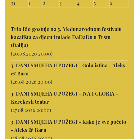
31
1
2
3
4
5
6
Trio Rio gostuje na 5. Međunarodnom festivalu
kazališta za djecu i mlade DaDaDù u Trstu
(Italija)
(20.08.2026 20:00)
3. DANI SMIJEHA U POŽEGI - Gola istina - Aleks
& Bara
(26.08.2026 20:00)
3. DANI SMIJEHA U POŽEGI - IVA I GLORIA -
Kerekesh teatar
(27.08.2026 20:00)
3. DANI SMIJEHA U POŽEGI - Kako je sve počelo
- Aleks & Bara
(28.08.2026 20:00)