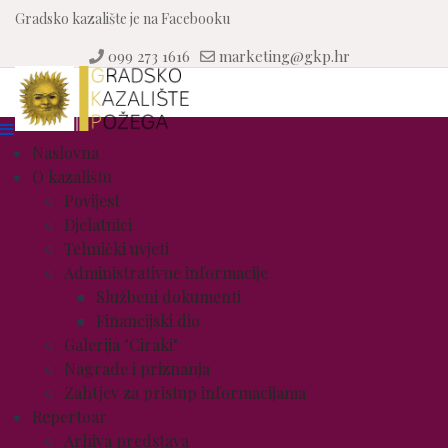
Gradsko kazalište je na Facebooku
099 273 1616
marketing@gkp.hr
Naslovna
O kazalištu
Povijest
Djelatnici
Tehnički uvjeti
Administrativne informacije
Službeni dokumenti
Financijski dio
Galerija "Ciraki"
Nagrade i priznanja
Zahtjev za pristup informacijama
Repertoar
Arhiva predstava