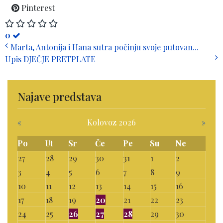
Pinterest
0
Marta, Antonija i Hana sutra počinju svoje putovan...
Upis DJEČJE PRETPLATE
Najave predstava
«
Kolovoz 2026
»
Po
Ut
Sr
Če
Pe
Su
Ne
27
28
29
30
31
1
2
3
4
5
6
7
8
9
10
11
12
13
14
15
16
17
18
19
20
21
22
23
24
25
26
27
28
29
30