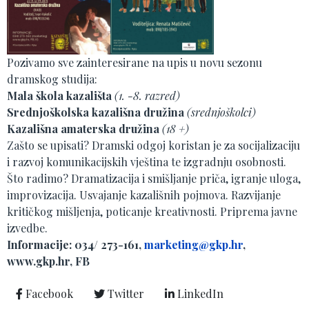
Pozivamo sve zainteresirane na upis u novu sezonu
dramskog studija:
Mala škola kazališta
(1. -8. razred)
Srednjoškolska kazališna družina
(srednjoškolci)
Kazališna amaterska družina
(18 +)
Zašto se upisati? Dramski odgoj koristan je za socijalizaciju
i razvoj komunikacijskih vještina te izgradnju osobnosti.
Što radimo?
Dramatizacija i smišljanje priča, igranje uloga,
improvizacija. Usvajanje kazališnih pojmova. Razvijanje
kritičkog mišljenja, poticanje kreativnosti. Priprema javne
izvedbe.
Informacije: 034/ 273-161,
marketing@gkp.hr
,
www.gkp.hr, FB
Facebook
Twitter
LinkedIn