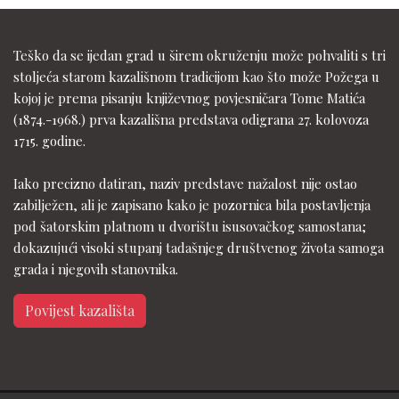
Teško da se ijedan grad u širem okruženju može pohvaliti s tri
stoljeća starom kazališnom tradicijom kao što može Požega u
kojoj je prema pisanju književnog povjesničara Tome Matića
(1874.-1968.) prva kazališna predstava odigrana 27. kolovoza
1715. godine.
Iako precizno datiran, naziv predstave nažalost nije ostao
zabilježen, ali je zapisano kako je pozornica bila postavljenja
pod šatorskim platnom u dvorištu isusovačkog samostana;
dokazujući visoki stupanj tadašnjeg društvenog života samoga
grada i njegovih stanovnika.
Povijest kazališta