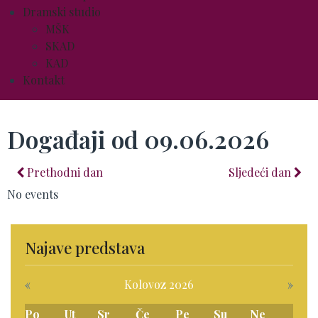
Dramski studio
MŠK
SKAD
KAD
Kontakt
Događaji od 09.06.2026
Prethodni dan
Sljedeći dan
No events
Najave predstava
«
Kolovoz 2026
»
Po
Ut
Sr
Če
Pe
Su
Ne