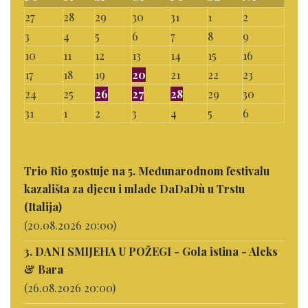
27
28
29
30
31
1
2
3
4
5
6
7
8
9
10
11
12
13
14
15
16
17
18
19
20
21
22
23
24
25
26
27
28
29
30
31
1
2
3
4
5
6
Trio Rio gostuje na 5. Međunarodnom festivalu
kazališta za djecu i mlade DaDaDù u Trstu
(Italija)
(20.08.2026 20:00)
3. DANI SMIJEHA U POŽEGI - Gola istina - Aleks
& Bara
(26.08.2026 20:00)