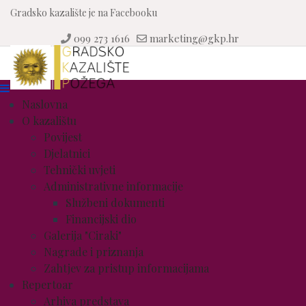
Gradsko kazalište je na Facebooku
099 273 1616
marketing@gkp.hr
Naslovna
O kazalištu
Povijest
Djelatnici
Tehnički uvjeti
Administrativne informacije
Službeni dokumenti
Financijski dio
Galerija "Ciraki"
Nagrade i priznanja
Zahtjev za pristup informacijama
Repertoar
Arhiva predstava