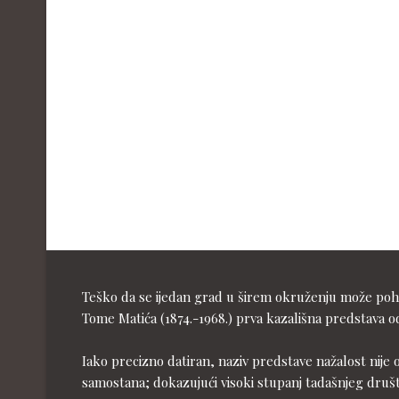
Teško da se ijedan grad u širem okruženju može pohva
Tome Matića (1874.-1968.) prva kazališna predstava od
Iako precizno datiran, naziv predstave nažalost nije 
samostana; dokazujući visoki stupanj tadašnjeg druš