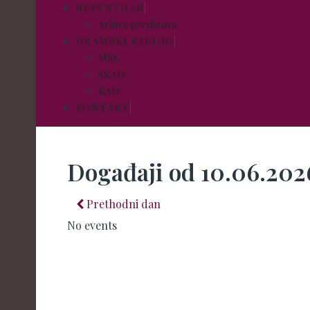
REPERTOAR
Arhiva predstava
DRAMSKI STUDIO
MŠK
SKAD
KAD
KONTAKT
Događaji od 10.06.202
Prethodni dan
No events