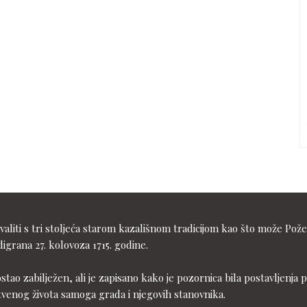
liti s tri stoljeća starom kazališnom tradicijom kao što može Pože
igrana 27. kolovoza 1715. godine.
ostao zabilježen, ali je zapisano kako je pozornica bila postavljen
tvenog života samoga grada i njegovih stanovnika.