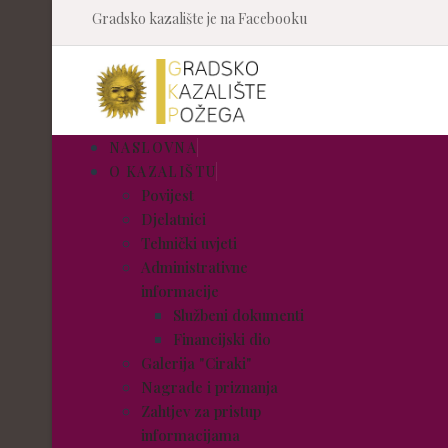
Gradsko kazalište je na Facebooku
NASLOVNA
O KAZALIŠTU
Povijest
Djelatnici
Tehnički uvjeti
Administrativne
informacije
Službeni dokumenti
Financijski dio
Galerija "Ciraki"
Nagrade i priznanja
Zahtjev za pristup
informacijama