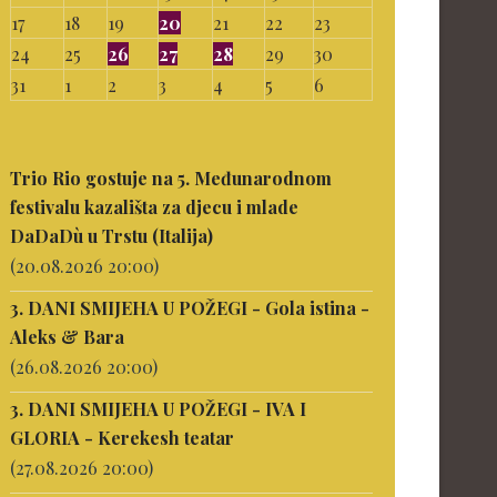
17
18
19
20
21
22
23
24
25
26
27
28
29
30
31
1
2
3
4
5
6
Trio Rio gostuje na 5. Međunarodnom
festivalu kazališta za djecu i mlade
DaDaDù u Trstu (Italija)
(20.08.2026 20:00)
3. DANI SMIJEHA U POŽEGI - Gola istina -
Aleks & Bara
(26.08.2026 20:00)
3. DANI SMIJEHA U POŽEGI - IVA I
GLORIA - Kerekesh teatar
(27.08.2026 20:00)