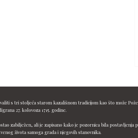
liti s tri stoljeća starom kazališnom tradicijom kao što može Pože
igrana 27. kolovoza 1715. godine.
ostao zabilježen, ali je zapisano kako je pozornica bila postavljen
tvenog života samoga grada i njegovih stanovnika.