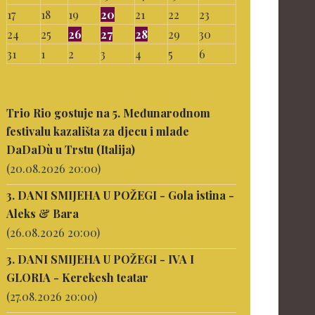
17
18
19
20
21
22
23
24
25
26
27
28
29
30
31
1
2
3
4
5
6
Trio Rio gostuje na 5. Međunarodnom
festivalu kazališta za djecu i mlade
DaDaDù u Trstu (Italija)
(20.08.2026 20:00)
3. DANI SMIJEHA U POŽEGI - Gola istina -
Aleks & Bara
(26.08.2026 20:00)
3. DANI SMIJEHA U POŽEGI - IVA I
GLORIA - Kerekesh teatar
(27.08.2026 20:00)