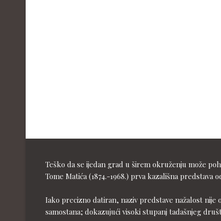
Teško da se ijedan grad u širem okruženju može pohva
Tome Matića (1874.-1968.) prva kazališna predstava od
Iako precizno datiran, naziv predstave nažalost nije 
samostana; dokazujući visoki stupanj tadašnjeg druš