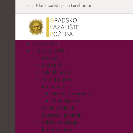
Gradsko kazalište je na Facebooku
NASLOVNA
O KAZALIŠTU
Povijest
Djelatnici
Tehnički uvjeti
Administrativne
informacije
Službeni dokumenti
Financijski dio
Galerija "Ciraki"
Nagrade i priznanja
Zahtjev za pristup
informacijama