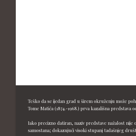
Teško da se ijedan grad u širem okruženju može pohva
Tome Matića (1874.-1968.) prva kazališna predstava od
Iako precizno datiran, naziv predstave nažalost nije 
samostana; dokazujući visoki stupanj tadašnjeg druš