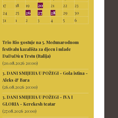
17
18
19
20
21
22
23
24
25
26
27
28
29
30
31
1
2
3
4
5
6
Trio Rio gostuje na 5. Međunarodnom
festivalu kazališta za djecu i mlade
DaDaDù u Trstu (Italija)
(20.08.2026 20:00)
3. DANI SMIJEHA U POŽEGI - Gola istina -
Aleks & Bara
(26.08.2026 20:00)
3. DANI SMIJEHA U POŽEGI - IVA I
GLORIA - Kerekesh teatar
(27.08.2026 20:00)