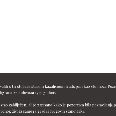
liti s tri stoljeća starom kazališnom tradicijom kao što može Pože
igrana 27. kolovoza 1715. godine.
ostao zabilježen, ali je zapisano kako je pozornica bila postavljen
tvenog života samoga grada i njegovih stanovnika.