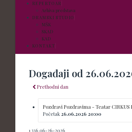
REPERTOAR
Arhiva predstava
DRAMSKI STUDIO
MŠK
SKAD
KAD
KONTAKT
Događaji od 26.06.202
Prethodni dan
Pozdravi Pozdravima - Teatar CIRKUS
Početak
26.06.2026 20:00
1
336
06-26-2026