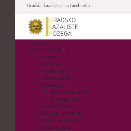
Gradsko kazalište je na Facebooku
NASLOVNA
O KAZALIŠTU
Povijest
Djelatnici
Tehnički uvjeti
Administrativne
informacije
Službeni dokumenti
Financijski dio
Galerija "Ciraki"
Nagrade i priznanja
Zahtjev za pristup
informacijama