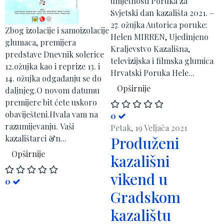
umjetnosti Poruka za
Svjetski dan kazališta 2021. –
27. ožujka Autorica poruke:
Zbog izolacije i samoizolacije
Helen MIRREN, Ujedinjeno
glumaca, premijera
Kraljevstvo Kazališna,
predstave Dnevnik solerice
televizijska i filmska glumica
12.ožujka kao i reprize 13. i
Hrvatski Poruka Hele...
14. ožujka odgađanju se do
Opširnije
daljnjeg.O novom datumu
premijere bit ćete uskoro
obaviješteni.Hvala vam na
0
razumijevanju. Vaši
Petak, 19 Veljača 2021
kazalištarci &n...
Produženi
Opširnije
kazališni
vikend u
0
Gradskom
kazalištu