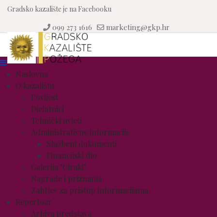
Gradsko kazalište je na Facebooku
099 273 1616
marketing@gkp.hr
Naslovna
O kazalištu
Povijest
Djelatnici
Tehnički uvjeti
Administrativne informacije
Službeni dokumenti
Financijski dio
Galerija "Ciraki"
Nagrade i priznanja
Zahtjev za pristup informacijama
Repertoar
Arhiva predstava