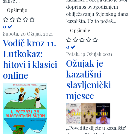
šanse ...
doprinos ovogodišnjem
Opširnije
obilježavanju Svjetskog dana
kazališta. Uz to požeš...
0
Opširnije
Subota, 20 Ožujak 2021
Vodič kroz 11.
0
Lutkokaz:
Petak, 19 Ožujak 2021
Ožujak je
hitovi i klasici
kazališni
online
slavljenički
mjesec
„Povedite dijete u kazalište"