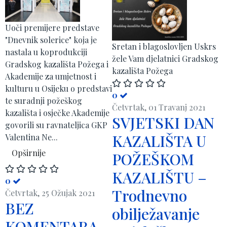
Uoči premijere predstave
"Dnevnik solerice" koja je
Sretan i blagoslovljen Uskrs
nastala u koprodukciji
žele Vam djelatnici Gradskog
Gradskog kazališta Požega i
kazališta Požega
Akademije za umjetnost i
kulturu u Osijeku o predstavi
0
te suradnji požeškog
Četvrtak, 01 Travanj 2021
kazališta i osječke Akademije
SVJETSKI DAN
govorili su ravnateljica GKP
KAZALIŠTA U
Valentina Ne...
Opširnije
POŽEŠKOM
KAZALIŠTU –
0
Trodnevno
Četvrtak, 25 Ožujak 2021
BEZ
obilježavanje
KOMENTARA...