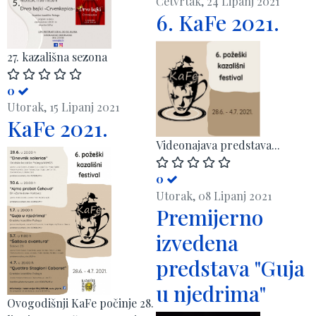
Četvrtak, 24 Lipanj 2021
6. KaFe 2021.
​27. kazališna sezona
0
Utorak, 15 Lipanj 2021
KaFe 2021.
Videonajava predstava...
0
Utorak, 08 Lipanj 2021
Premijerno
izvedena
predstava "Guja
u njedrima"
Ovogodišnji KaFe počinje 28.