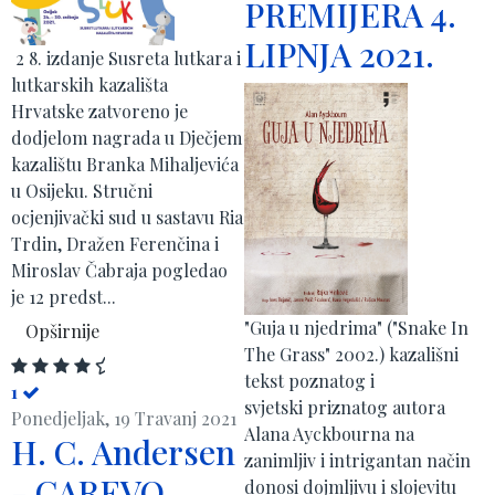
PREMIJERA 4.
LIPNJA 2021.
2 8. izdanje Susreta lutkara i
lutkarskih kazališta
Hrvatske zatvoreno je
dodjelom nagrada u Dječjem
kazalištu Branka Mihaljevića
u Osijeku. Stručni
ocjenjivački sud u sastavu Ria
Trdin, Dražen Ferenčina i
Miroslav Čabraja pogledao
je 12 predst...
"Guja u njedrima" ("Snake In
Opširnije
The Grass" 2002.) kazališni
tekst poznatog i
1
svjetski priznatog autora
Ponedjeljak, 19 Travanj 2021
Alana Ayckbourna na
H. C. Andersen
zanimljiv i intrigantan način
- CAREVO
donosi dojmljivu i slojevitu