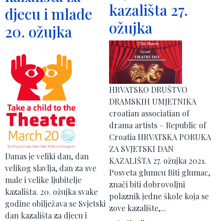
kazališta 27.
djecu i mlade
ožujka
20. ožujka
HRVATSKO DRUŠTVO
DRAMSKIH UMJETNIKA
croatian associatian of
drama artists – Republic of
Croatia HRVATSKA PORUKA
ZA SVJETSKI DAN
Danas je veliki dan, dan
KAZALIŠTA 27. ožujka 2021.
velikog slavlja, dan za sve
Posveta glumcu Biti glumac,
male i velike ljubitelje
znači biti dobrovoljni
kazališta. 20. ožujka svake
polaznik jedne škole koja se
godine obilježava se Svjetski
zove kazalište,...
dan kazališta za djecu i