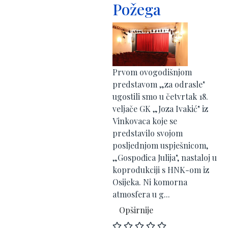
Požega
Prvom ovogodišnjom
predstavom „za odrasle"
ugostili smo u četvrtak 18.
veljače GK „Joza Ivakić" iz
Vinkovaca koje se
predstavilo svojom
posljednjom uspješnicom,
„Gospođica Julija", nastaloj u
koprodukciji s HNK-om iz
Osijeka. Ni komorna
atmosfera u g...
Opširnije