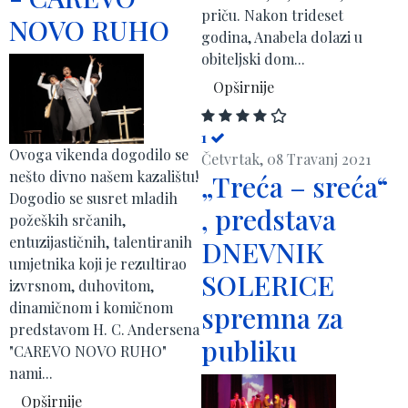
priču. Nakon trideset
NOVO RUHO
godina, Anabela dolazi u
obiteljski dom...
Opširnije
1
Ovoga vikenda dogodilo se
Četvrtak, 08 Travanj 2021
nešto divno našem kazalištu!
„Treća – sreća“
Dogodio se susret mladih
, predstava
požeških srčanih,
entuzijastičnih, talentiranih
DNEVNIK
umjetnika koji je rezultirao
SOLERICE
izvrsnom, duhovitom,
dinamičnom i komičnom
spremna za
predstavom H. C. Andersena
publiku
"CAREVO NOVO RUHO"
nami...
Opširnije