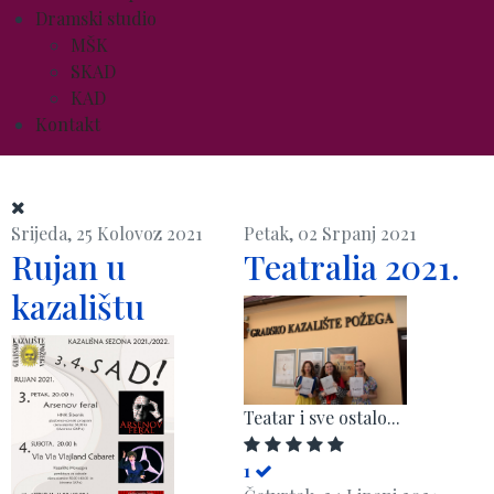
Dramski studio
MŠK
SKAD
KAD
Kontakt
Srijeda, 25 Kolovoz 2021
Petak, 02 Srpanj 2021
Rujan u
Teatralia 2021.
kazalištu
Teatar i sve ostalo...
1