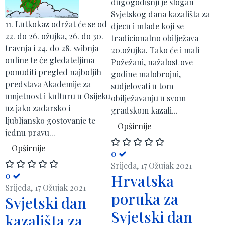
dugogodišnji je slogan
Svjetskog dana kazališta za
11. Lutkokaz održat će se od
djecu i mlade koji se
22. do 26. ožujka, 26. do 30.
tradicionalno obilježava
travnja i 24. do 28. svibnja
20.ožujka. Tako će i mali
online te će gledateljima
Požežani, nažalost ove
ponuditi pregled najboljih
godine malobrojni,
predstava Akademije za
sudjelovati u tom
umjetnost i kulturu u Osijeku
obilježavanju u svom
uz jako zadarsko i
gradskom kazali...
ljubljansko gostovanje te
Opširnije
jednu pravu...
Opširnije
0
Srijeda, 17 Ožujak 2021
0
Hrvatska
Srijeda, 17 Ožujak 2021
poruka za
Svjetski dan
Svjetski dan
kazališta za