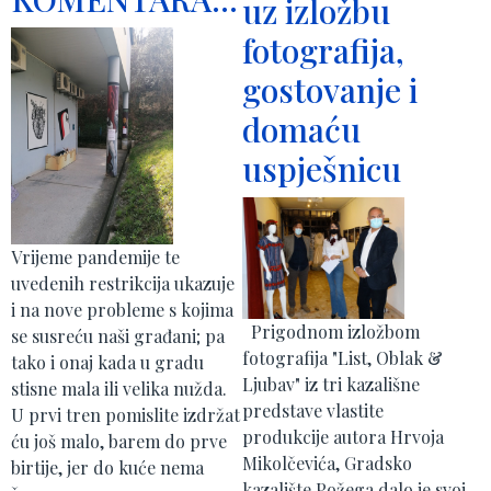
uz izložbu
fotografija,
gostovanje i
domaću
uspješnicu
Vrijeme pandemije te
uvedenih restrikcija ukazuje
i na nove probleme s kojima
Prigodnom izložbom
se susreću naši građani; pa
fotografija "List, Oblak &
tako i onaj kada u gradu
Ljubav" iz tri kazališne
stisne mala ili velika nužda.
predstave vlastite
U prvi tren pomislite izdržat
produkcije autora Hrvoja
ću još malo, barem do prve
Mikolčevića, Gradsko
birtije, jer do kuće nema
kazalište Požega dalo je svoj