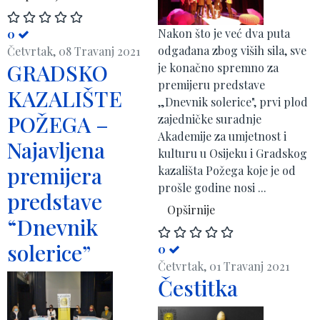
​Nakon što je već dva puta
0
odgađana zbog viših sila, sve
Četvrtak, 08 Travanj 2021
GRADSKO
je konačno spremno za
premijeru predstave
KAZALIŠTE
„Dnevnik solerice", prvi plod
POŽEGA –
zajedničke suradnje
Akademije za umjetnost i
Najavljena
kulturu u Osijeku i Gradskog
premijera
kazališta Požega koje je od
prošle godine nosi ...
predstave
Opširnije
“Dnevnik
solerice”
0
Četvrtak, 01 Travanj 2021
Čestitka