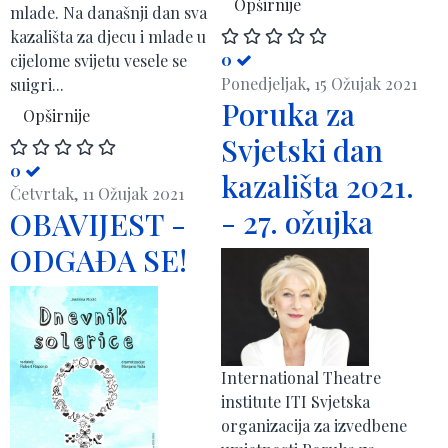
Opširnije
mlade. Na današnji dan sva
kazališta za djecu i mlade u
0
cijelome svijetu vesele se
Ponedjeljak, 15 Ožujak 2021
suigri...
Poruka za
Opširnije
Svjetski dan
0
kazališta 2021.
Četvrtak, 11 Ožujak 2021
- 27. ožujka
OBAVIJEST -
ODGAĐA SE!
International Theatre
institute ITI Svjetska
organizacija za izvedbene