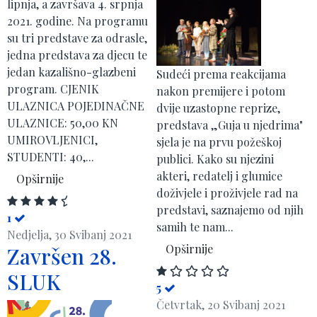
lipnja, a završava 4. srpnja
2021. godine. Na programu
su tri predstave za odrasle,
jedna predstava za djecu te
jedan kazališno-glazbeni
Sudeći prema reakcijama
program. CJENIK
nakon premijere i potom
ULAZNICA POJEDINAČNE
dvije uzastopne reprize,
ULAZNICE: 50,00 KN
predstava „Guja u njedrima"
UMIROVLJENICI,
sjela je na prvu požeškoj
STUDENTI: 40,...
publici. Kako su njezini
akteri, redatelj i glumice
Opširnije
doživjele i proživjele rad na
predstavi, saznajemo od njih
1
samih te nam...
Nedjelja, 30 Svibanj 2021
Opširnije
Završen 28.
SLUK
5
Četvrtak, 20 Svibanj 2021