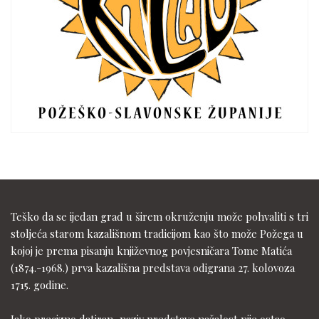
Teško da se ijedan grad u širem okruženju može pohvaliti s tri
stoljeća starom kazališnom tradicijom kao što može Požega u
kojoj je prema pisanju književnog povjesničara Tome Matića
(1874.-1968.) prva kazališna predstava odigrana 27. kolovoza
1715. godine.
Iako precizno datiran, naziv predstave nažalost nije ostao